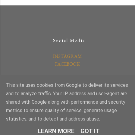
Social Media
INSTAGRAM
FACEBOOK
This site uses cookies from Google to deliver its services
© readfy.com
and to analyze traffic. Your IP address and user-agent are
shared with Google along with performance and security
Powered by Blogger
metrics to ensure quality of service, generate usage
statistics, and to detect and address abuse.
www.readfy.com
LEARN MORE
GOT IT