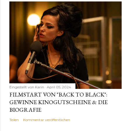
Eingestellt von
Karin
April 05, 2024
FILMSTART VON "BACK TO BLACK":
GEWINNE KINOGUTSCHEINE & DIE
BIOGRAFIE
Teilen
Kommentar veröffentlichen